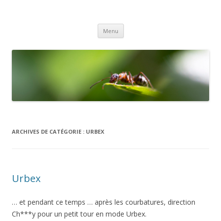
Gex Photo
Votre club photo dans le Pays de Gex
Aller
Menu
au
contenu
ARCHIVES DE CATÉGORIE :
URBEX
Urbex
… et pendant ce temps … après les courbatures, direction
Ch***y pour un petit tour en mode Urbex.