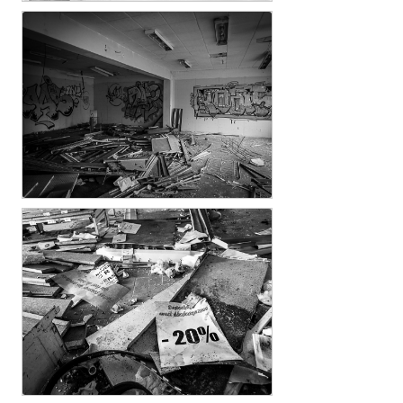
c.....E
C....e