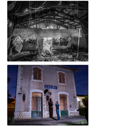
C....e
Y...n