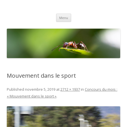
Gex Photo
Votre club photo dans le Pays de Gex
Aller
Menu
au
contenu
Mouvement dans le sport
Published
novembre 5, 2019
at
2712 × 1937
in
Concours du mois :
« Mouvement dans le sport »
.