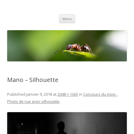
Gex Photo
Votre club photo dans le Pays de Gex
Aller
Menu
au
contenu
Mano – Silhouette
Published
janvier 9, 2018
at
2048 × 1365
in
Concours du mois :
Photo de rue avec silhouette
.