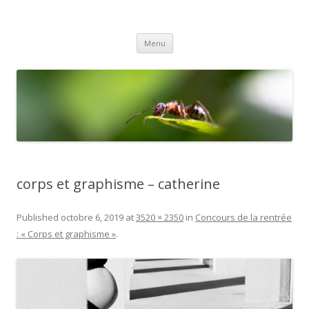
Gex Photo
Votre club photo dans le Pays de Gex
Aller
Menu
au
contenu
corps et graphisme – catherine
Published
octobre 6, 2019
at
3520 × 2350
in
Concours de la rentrée
: « Corps et graphisme »
.