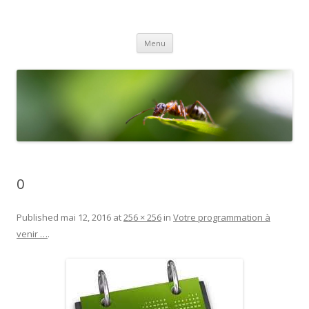
Gex Photo
Votre club photo dans le Pays de Gex
Aller
Menu
au
contenu
0
Published
mai 12, 2016
at
256 × 256
in
Votre programmation à
venir …
.