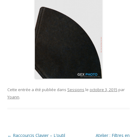
Cette entrée a été publiée dans
Sessions
le
octobre 3, 2015
par
Yoann
.
Navigation
←
Raccourcis Clavier – L’outil
Atelier : Filtres en