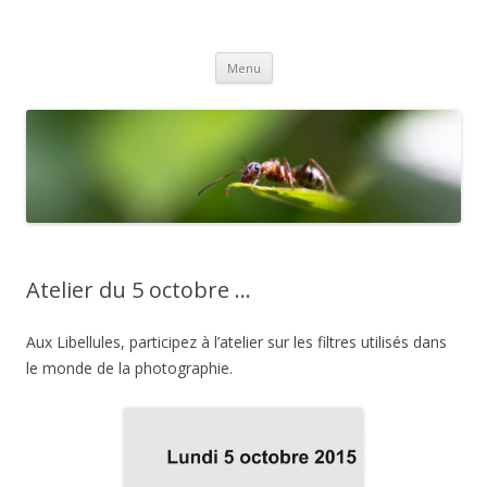
Gex Photo
Votre club photo dans le Pays de Gex
Aller
Menu
au
contenu
Atelier du 5 octobre …
Aux Libellules, participez à l’atelier sur les filtres utilisés dans
le monde de la photographie.