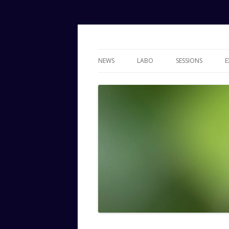
Votre club photo dans le Pays de Gex
Gex Photo
NEWS
LABO
SESSIONS
E