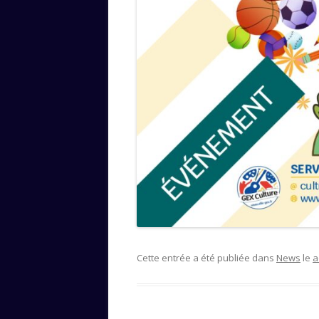
Cette entrée a été publiée dans
News
le
a