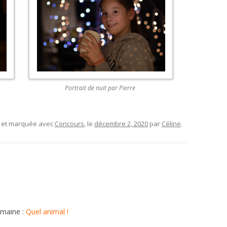
Portrait de nuit par Pierre
, et marquée avec
Concours
, le
décembre 2, 2020
par
Céline
.
emaine :
Quel animal !