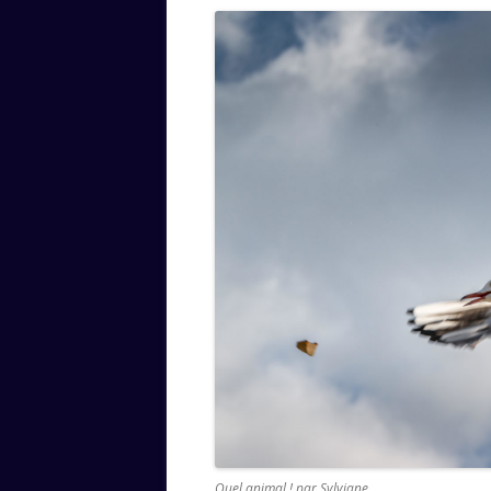
Quel animal ! par Sylviane