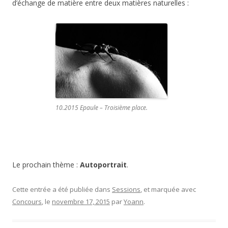
d’échange de matière entre deux matières naturelles :
10.2015 Epaule – Troisième place.
Le prochain thème :
Autoportrait
.
Cette entrée a été publiée dans
Sessions
, et marquée avec
Concours
, le
novembre 17, 2015
par
Yoann
.