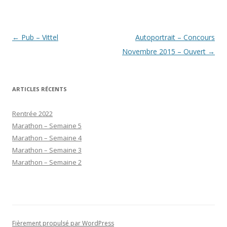
Navigation
←
Pub – Vittel
Autoportrait – Concours
des
Novembre 2015 – Ouvert
→
articles
ARTICLES RÉCENTS
Rentrée 2022
Marathon – Semaine 5
Marathon – Semaine 4
Marathon – Semaine 3
Marathon – Semaine 2
Fièrement propulsé par WordPress