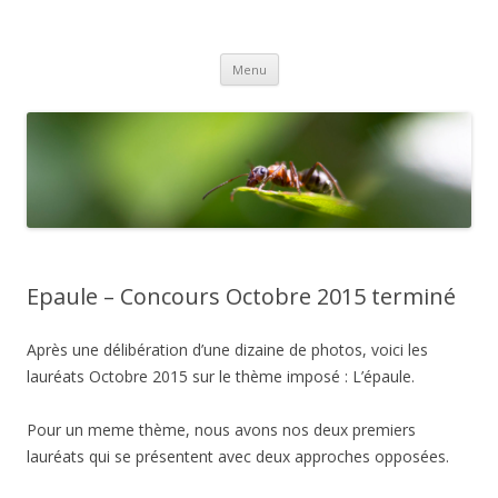
Gex Photo
Votre club photo dans le Pays de Gex
Aller
Menu
au
contenu
Epaule – Concours Octobre 2015 terminé
Après une délibération d’une dizaine de photos, voici les
lauréats Octobre 2015 sur le thème imposé : L’épaule.
Pour un meme thème, nous avons nos deux premiers
lauréats qui se présentent avec deux approches opposées.