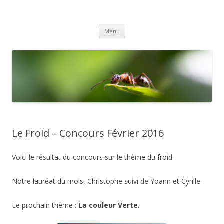
Gex Photo
Votre club photo dans le Pays de Gex
Aller
Menu
au
contenu
Le Froid – Concours Février 2016
Voici le résultat du concours sur le thème du froid.
Notre lauréat du mois, Christophe suivi de Yoann et Cyrille.
Le prochain thème :
La couleur Verte
.