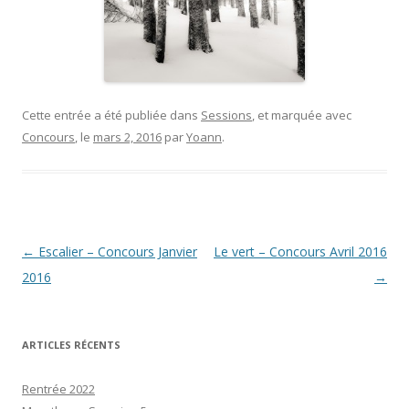
Cette entrée a été publiée dans
Sessions
, et marquée avec
Concours
, le
mars 2, 2016
par
Yoann
.
Navigation
←
Escalier – Concours Janvier
Le vert – Concours Avril 2016
des
2016
→
articles
ARTICLES RÉCENTS
Rentrée 2022