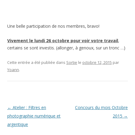
Une belle participation de nos membres, bravo!
Vivement le lundi 26 octobre pour voir votre travail
,
certains se sont investis. (allonger, à genoux, sur un tronc …)
Cette entrée a été publiée dans
Sortie
le
octobre 12, 2015
par
Yoann
.
Navigation
←
Atelier : Filtres en
Concours du mois Octobre
des
photographie numérique et
2015
→
articles
argentique