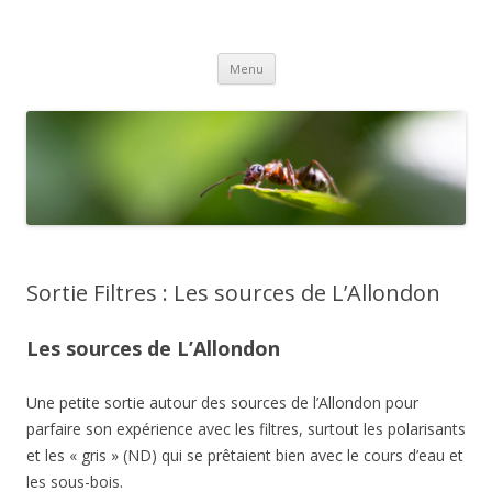
Gex Photo
Votre club photo dans le Pays de Gex
Aller
Menu
au
contenu
Sortie Filtres : Les sources de L’Allondon
Les sources de L’Allondon
Une petite sortie autour des sources de l’Allondon pour
parfaire son expérience avec les filtres, surtout les polarisants
et les « gris » (ND) qui se prêtaient bien avec le cours d’eau et
les sous-bois.